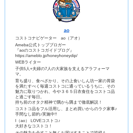
ao
コストコナビゲーター ao（アオ）
Ameba公式トップブロガー
『aoのコストコガイドブログ』
https://ameblo.jp/honeyhoneydip/
WEBライター
子供5人+夫婦の7人の大家族を支えるアラフォーマ
マ。
育ち盛り、食べざかり、その上食いしん坊一家の胃袋
を満たすべく毎週コストコに通っているうちに、その
魅力に取りつかれ、今や３６５日衣食住をコストコ品
と過ごす毎日。
持ち前のオタク精神で隅から隅まで徹底解説！
コストコ品をフル活用し、まとめ買いからのラク家事♪
手間なし節約♪実施中!!
I（ao） LOVEコストコ♪
大好きなコストコ！
その魅力を余すこと無くお届けすることで皆様も