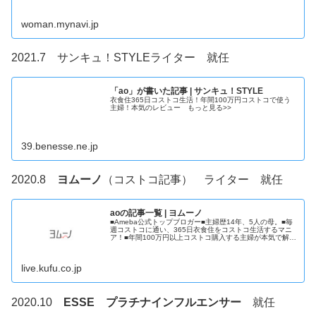
woman.mynavi.jp
2021.7 サンキュ！STYLEライター 就任
「ao」が書いた記事 | サンキュ！STYLE
衣食住365日コストコ生活！年間100万円コストコで使う
主婦！本気のレビュー もっと見る>>
39.benesse.ne.jp
2020.8
ヨムーノ
（コストコ記事） ライター 就任
aoの記事一覧 | ヨムーノ
■Ameba公式トップブロガー■主婦歴14年、5人の母。■毎
週コストコに通い、365日衣食住をコストコ生活するマニ
ア！■年間100万円以上コストコ購入する主婦が本気で解説
するどこよりも詳しいコストコブログ『aoのコストコガイ
ドブログ！』を執...
live.kufu.co.jp
2020.10
ESSE プラチナインフルエンサー
就任