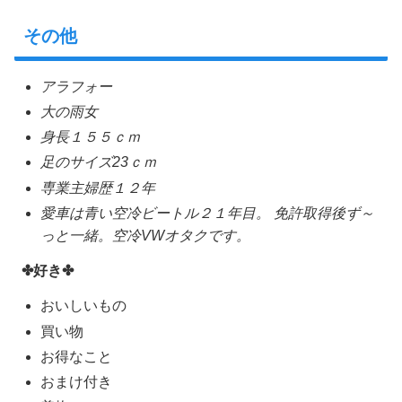
その他
アラフォー
大の雨女
身長１５５ｃｍ
足のサイズ23ｃｍ
専業主婦歴１２年
愛車は青い空冷ビートル２１年目。 免許取得後ず～
っと一緒。空冷VWオタクです。
✤好き✤
おいしいもの
買い物
お得なこと
おまけ付き