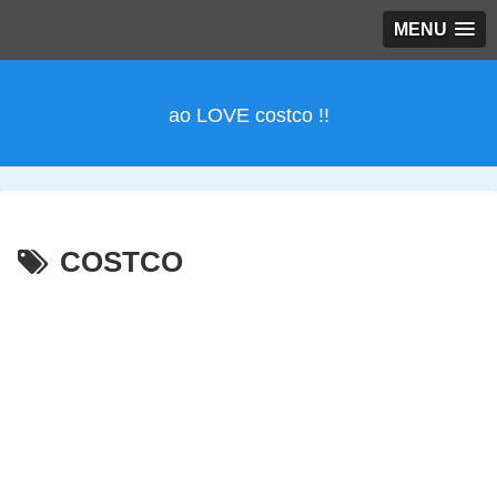
MENU
ao LOVE costco !!
COSTCO