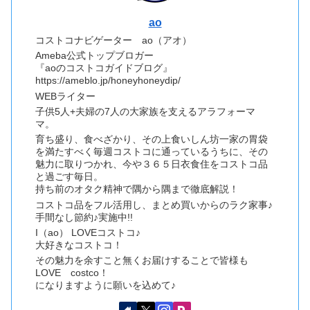
ao
コストコナビゲーター ao（アオ）
Ameba公式トップブロガー
『aoのコストコガイドブログ』
https://ameblo.jp/honeyhoneydip/
WEBライター
子供5人+夫婦の7人の大家族を支えるアラフォーマ
マ。
育ち盛り、食べざかり、その上食いしん坊一家の胃袋
を満たすべく毎週コストコに通っているうちに、その
魅力に取りつかれ、今や３６５日衣食住をコストコ品
と過ごす毎日。
持ち前のオタク精神で隅から隅まで徹底解説！
コストコ品をフル活用し、まとめ買いからのラク家事♪
手間なし節約♪実施中!!
I（ao） LOVEコストコ♪
大好きなコストコ！
その魅力を余すこと無くお届けすることで皆様も
LOVE costco！
になりますように願いを込めて♪