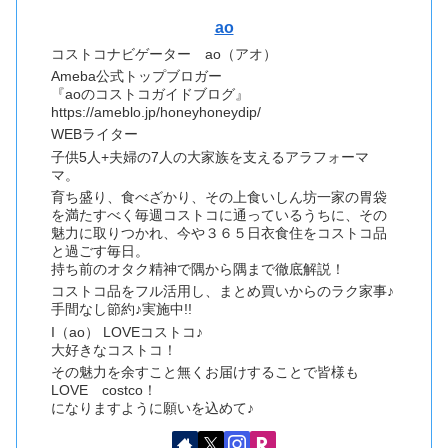
ao
コストコナビゲーター ao（アオ）
Ameba公式トップブロガー
『aoのコストコガイドブログ』
https://ameblo.jp/honeyhoneydip/
WEBライター
子供5人+夫婦の7人の大家族を支えるアラフォーマ
マ。
育ち盛り、食べざかり、その上食いしん坊一家の胃袋
を満たすべく毎週コストコに通っているうちに、その
魅力に取りつかれ、今や３６５日衣食住をコストコ品
と過ごす毎日。
持ち前のオタク精神で隅から隅まで徹底解説！
コストコ品をフル活用し、まとめ買いからのラク家事♪
手間なし節約♪実施中!!
I（ao） LOVEコストコ♪
大好きなコストコ！
その魅力を余すこと無くお届けすることで皆様も
LOVE costco！
になりますように願いを込めて♪