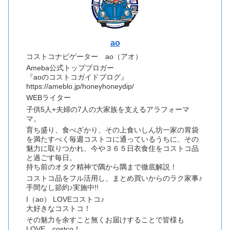
ao
コストコナビゲーター ao（アオ）
Ameba公式トップブロガー
『aoのコストコガイドブログ』
https://ameblo.jp/honeyhoneydip/
WEBライター
子供5人+夫婦の7人の大家族を支えるアラフォーマ
マ。
育ち盛り、食べざかり、その上食いしん坊一家の胃袋
を満たすべく毎週コストコに通っているうちに、その
魅力に取りつかれ、今や３６５日衣食住をコストコ品
と過ごす毎日。
持ち前のオタク精神で隅から隅まで徹底解説！
コストコ品をフル活用し、まとめ買いからのラク家事♪
手間なし節約♪実施中!!
I（ao） LOVEコストコ♪
大好きなコストコ！
その魅力を余すこと無くお届けすることで皆様も
LOVE costco！