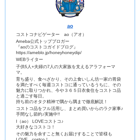
ao
コストコナビゲーター ao（アオ）
Ameba公式トップブロガー
『aoのコストコガイドブログ』
https://ameblo.jp/honeyhoneydip/
WEBライター
子供5人+夫婦の7人の大家族を支えるアラフォーマ
マ。
育ち盛り、食べざかり、その上食いしん坊一家の胃袋
を満たすべく毎週コストコに通っているうちに、その
魅力に取りつかれ、今や３６５日衣食住をコストコ品
と過ごす毎日。
持ち前のオタク精神で隅から隅まで徹底解説！
コストコ品をフル活用し、まとめ買いからのラク家事♪
手間なし節約♪実施中!!
I（ao） LOVEコストコ♪
大好きなコストコ！
その魅力を余すこと無くお届けすることで皆様も
LOVE costco！