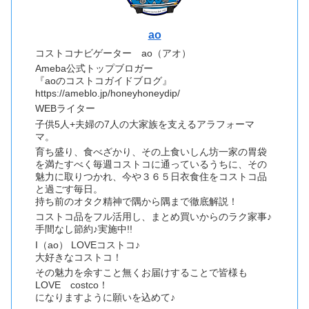
ao
コストコナビゲーター ao（アオ）
Ameba公式トップブロガー
『aoのコストコガイドブログ』
https://ameblo.jp/honeyhoneydip/
WEBライター
子供5人+夫婦の7人の大家族を支えるアラフォーマ
マ。
育ち盛り、食べざかり、その上食いしん坊一家の胃袋
を満たすべく毎週コストコに通っているうちに、その
魅力に取りつかれ、今や３６５日衣食住をコストコ品
と過ごす毎日。
持ち前のオタク精神で隅から隅まで徹底解説！
コストコ品をフル活用し、まとめ買いからのラク家事♪
手間なし節約♪実施中!!
I（ao） LOVEコストコ♪
大好きなコストコ！
その魅力を余すこと無くお届けすることで皆様も
LOVE costco！
になりますように願いを込めて♪