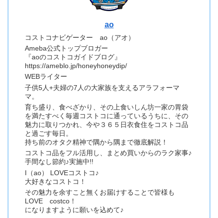
ao
コストコナビゲーター ao（アオ）
Ameba公式トップブロガー
『aoのコストコガイドブログ』
https://ameblo.jp/honeyhoneydip/
WEBライター
子供5人+夫婦の7人の大家族を支えるアラフォーマ
マ。
育ち盛り、食べざかり、その上食いしん坊一家の胃袋
を満たすべく毎週コストコに通っているうちに、その
魅力に取りつかれ、今や３６５日衣食住をコストコ品
と過ごす毎日。
持ち前のオタク精神で隅から隅まで徹底解説！
コストコ品をフル活用し、まとめ買いからのラク家事♪
手間なし節約♪実施中!!
I（ao） LOVEコストコ♪
大好きなコストコ！
その魅力を余すこと無くお届けすることで皆様も
LOVE costco！
になりますように願いを込めて♪