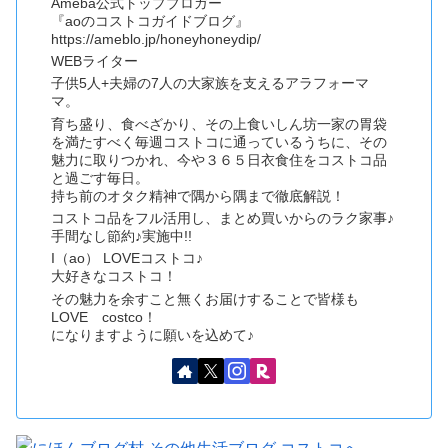
Ameba公式トップブロガー
『aoのコストコガイドブログ』
https://ameblo.jp/honeyhoneydip/
WEBライター
子供5人+夫婦の7人の大家族を支えるアラフォーマ
マ。
育ち盛り、食べざかり、その上食いしん坊一家の胃袋
を満たすべく毎週コストコに通っているうちに、その
魅力に取りつかれ、今や３６５日衣食住をコストコ品
と過ごす毎日。
持ち前のオタク精神で隅から隅まで徹底解説！
コストコ品をフル活用し、まとめ買いからのラク家事♪
手間なし節約♪実施中!!
I（ao） LOVEコストコ♪
大好きなコストコ！
その魅力を余すこと無くお届けすることで皆様も
LOVE costco！
になりますように願いを込めて♪