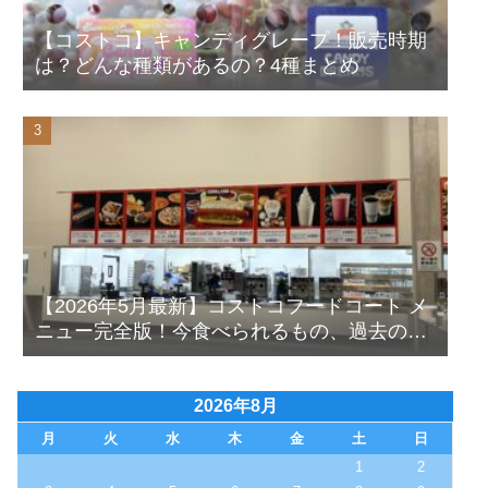
【コストコ】キャンディグレープ！販売時期
は？どんな種類があるの？4種まとめ
【2026年5月最新】コストコフードコート メ
ニュー完全版！今食べられるもの、過去の人
気メニューも写真付きで徹底解説！
2026年8月
月
火
水
木
金
土
日
1
2