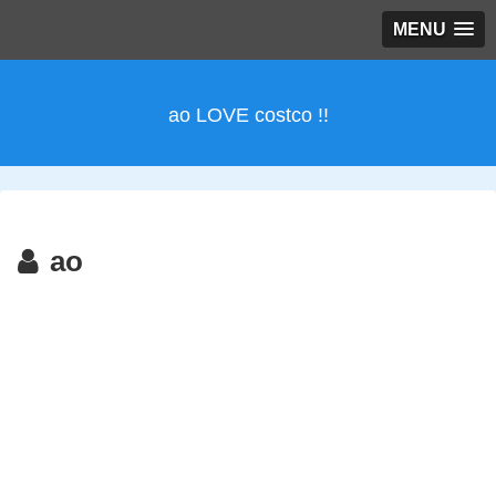
MENU
ao LOVE costco !!
ao