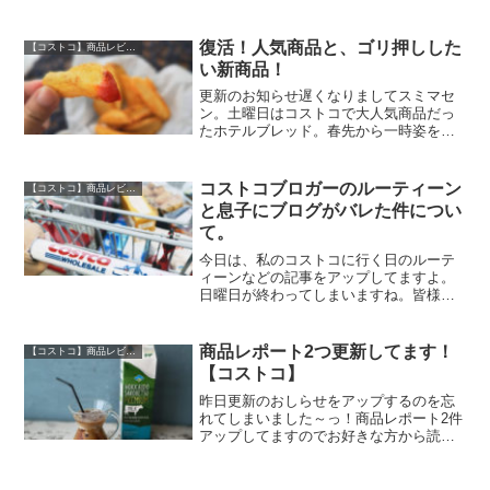
ップ！という印象です！コストコで見つ
けたら即カートインですよ！
復活！人気商品と、ゴリ押しした
【コストコ】商品レビュー
い新商品！
更新のお知らせ遅くなりましてスミマセ
ン。土曜日はコストコで大人気商品だっ
たホテルブレッド。春先から一時姿を消
していましたがこの秋復活！日曜日は、
新商品の冷凍食品を購入しました。おな
じみマッケインのポテトなんですが新し
コストコブロガーのルーティーン
【コストコ】商品レビュー
く登場した、マッケイン ...
と息子にブログがバレた件につい
て。
今日は、私のコストコに行く日のルーテ
ィーンなどの記事をアップしてますよ。
日曜日が終わってしまいますね。皆様い
かがおすごしですか？今日は、私のコス
トコ買い出しの日のルーティーンと・・
実は先日、息子に学校のPCで、私のブロ
商品レポート2つ更新してます！
【コストコ】商品レビュー
グが発見されてしまうと...
【コストコ】
昨日更新のおしらせをアップするのを忘
れてしまいました～っ！商品レポート2件
アップしてますのでお好きな方から読ん
でみてくださいね！宗家 キムチ 特
選 本場 韓国キムチ 1.2ｋｇ ￥698
サロベツ 特選牛乳 1L×2 購入時価格