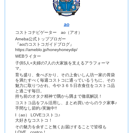
ao
コストコナビゲーター ao（アオ）
Ameba公式トップブロガー
『aoのコストコガイドブログ』
https://ameblo.jp/honeyhoneydip/
WEBライター
子供5人+夫婦の7人の大家族を支えるアラフォーマ
マ。
育ち盛り、食べざかり、その上食いしん坊一家の胃袋
を満たすべく毎週コストコに通っているうちに、その
魅力に取りつかれ、今や３６５日衣食住をコストコ品
と過ごす毎日。
持ち前のオタク精神で隅から隅まで徹底解説！
コストコ品をフル活用し、まとめ買いからのラク家事♪
手間なし節約♪実施中!!
I（ao） LOVEコストコ♪
大好きなコストコ！
その魅力を余すこと無くお届けすることで皆様も
LOVE costco！