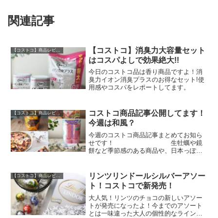
関連記事
【コストコ】消臭力大容量セット
【コストコ】商品レビュー
はコスパよしで効果絶大!!
今日のコストコ品は香り商品ですよ！消
臭力イオン消臭プラスのお得なセット!使
用感やコスパをレポートしてます。
コストコ商品記事公開してます！
【コストコ】商品レビュー
今週は和風？
今週のコストコ商品記事まとめてお知ら
せです！ 生牡蠣や鏡
餅など季節感のある商品や、日本っぽい
商品も多い一週間になりました（笑）コ
ストコって海外製品が多いイメージがあ
りますが、案外日本向けの商品も充実し
リンツリンドールシルバーアソー
【コストコ】商品レビュー
ていますよね。これからの...
ト！コストコで新発売！
大人気！リンツのチョコの新しいアソー
トが発売になったよ！今までのアソート
とは一味違った大人の個性的なラインナ