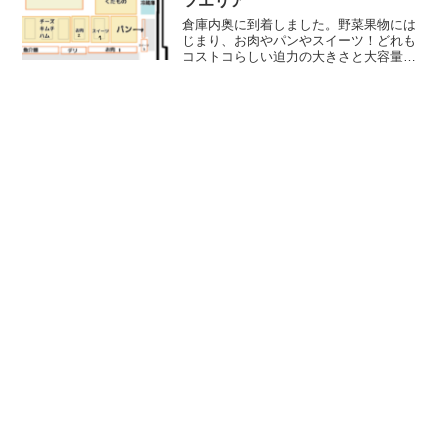
ツエリア
倉庫内奥に到着しました。野菜果物には
じまり、お肉やパンやスイーツ！どれも
コストコらしい迫力の大きさと大容量。
初めての方が一番ワクワク心躍るエリア
です♪細かく解説していきますよ～！■野
菜くだもの輸入された海外の果物や野菜
も多く並んでいますが、...