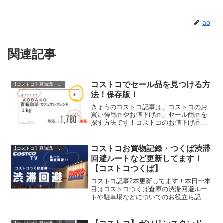
ao
関連記事
コストコでセール品を見つける方
【コストコ】豆知識・裏技
法！保存版！
きょうのコストコ記事は、コストコのお
買い得商品やお値下げ品、セール商品を
探す方法です！コストコのお値下げ品を
見つけるコツやプライスカードの見方、
表示の秘密などまとめています！コレさ
え読めば、あなたもコストコでお買い得
コストコお買物記録・つくば渋滞
【コストコ】豆知識・裏技
品を見つけることが出来る...
回避ルートなど更新してます！
【コストコつくば】
コストコ記事2本更新してます！本日一本
目はコストコつくば倉庫の渋滞回避ルー
トや駐車場などについてのお役立ち記事
を更新しています！渋滞回避ルートを実
際に車で走ってる動画もあるので、ぜひ
参考にしてみてください♪もう一つは本日
【コストコ】豆知識・裏技