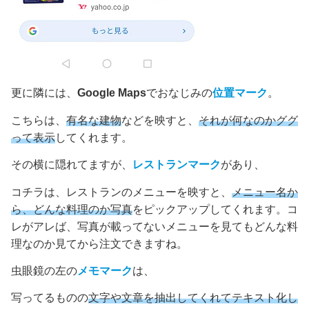
更に隣には、
Google Maps
でおなじみの
位置マーク
。
こちらは、
有名な建物
などを映すと、
それが何なのかググ
って表示
してくれます。
その横に隠れてますが、
レストランマーク
があり、
コチラは、レストランのメニューを映すと、
メニュー名か
ら、どんな料理のか写真
をピックアップしてくれます。コ
レがアレば、写真が載ってないメニューを見てもどんな料
理なのか見てから注文できますね。
虫眼鏡の左の
メモマーク
は、
写ってるものの
文字や文章を抽出してくれてテキスト化し