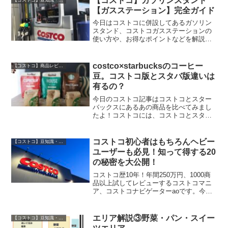
【コストコ】ガソリンスタンド
の購入品の記事です！
【ガスステーション】完全ガイド
今日はコストコに併設してあるガソリン
スタンド、コストコガスステーションの
使い方や、お得なポイントなどを解説し
ます♪コストコは全国で26店舗現在ありま
すが、その中の半数13店舗にガスステー
ションが併設されています。2020年7月
costco×starbucksのコーヒー
【コストコ】商品レビュー
30日、木更津...
豆。コストコ版とスタバ版違いは
有るの？
今日のコストコ記事はコストコとスター
バックスにあるあの商品を比べてみまし
たよ！コストコには、コストコとスター
バックスの2つの名前のついたダブルブラ
ンドのコーヒー豆が販売されています。
どちらでも販売の有るこの商品。価格は
コストコ初心者はもちろんヘビー
【コストコ】豆知識・裏技
なんと3倍以上差があり...
ユーザーも必見！知って得する20
の秘密を大公開！
コストコ歴10年！年間250万円、1000商
品以上試してレビューするコストコマニ
ア、コストコナビゲーターaoです。今日
は「コストコを知って得する20の豆知
識」をご紹介します。これらの情報を知
っていれば、コストコでのショッピング
エリア解説③野菜・パン・スイー
【コストコ】豆知識・裏技
がさらに楽しく...