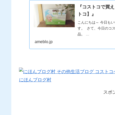
『コストコで買え
トコ】』
こんにちは～ 今日も
す。 さて、今日のコ
品。 …
ameblo.jp
にほんブログ村
スポ