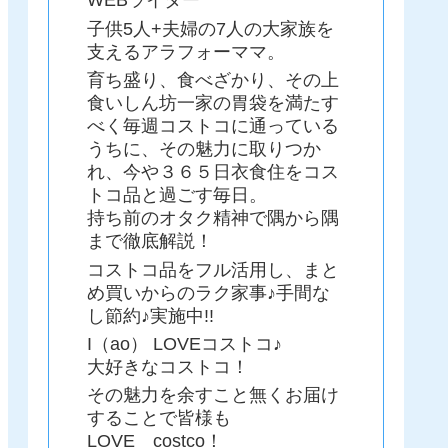
WEBライター
子供5人+夫婦の7人の大家族を
支えるアラフォーママ。
育ち盛り、食べざかり、その上
食いしん坊一家の胃袋を満たす
べく毎週コストコに通っている
うちに、その魅力に取りつか
れ、今や３６５日衣食住をコス
トコ品と過ごす毎日。
持ち前のオタク精神で隅から隅
まで徹底解説！
コストコ品をフル活用し、まと
め買いからのラク家事♪手間な
し節約♪実施中!!
I（ao） LOVEコストコ♪
大好きなコストコ！
その魅力を余すこと無くお届け
することで皆様も
LOVE costco！