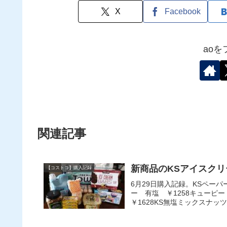
X
Facebook
ao
関連記事
新商品のKSアイスク
【コストコ】購入記録
6月29日購入記録。KSペーパ
ー 有塩 ￥1258キューピ
￥1628KS無塩ミックスナッツ1.