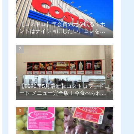
【コストコ】年会費の元を取る！ホ
ントはナイショにしたい。コレを買
えば即達成！コスパ良しランキン
グ！
【2026年5月最新】コストコフードコ
ート メニュー完全版！今食べられる
もの、過去の人気メニューも写真付
きで徹底解説！