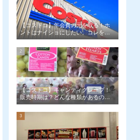
【コストコ】年会費の元を取る！ホ
ントはナイショにしたい。コレを買
えば即達成！コスパ良しランキン
グ！
【コストコ】キャンディグレープ！
販売時期は？どんな種類があるの？4
種まとめ