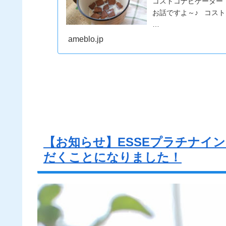
コストコナビゲーター
お話ですよ～♪ コス
…
ameblo.jp
【お知らせ】ESSEプラチナイ
だくことになりました！