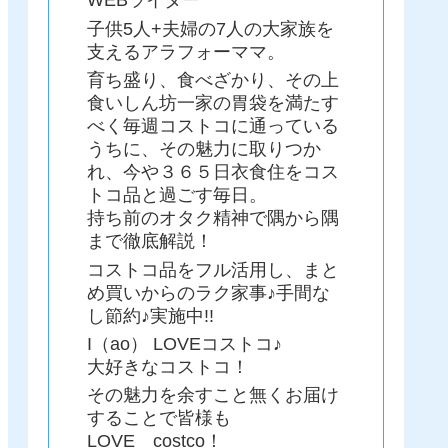
WEBライター
子供5人+夫婦の7人の大家族を
支えるアラフォーママ。
育ち盛り、食べざかり、その上
食いしん坊一家の胃袋を満たす
べく毎週コストコに通っている
うちに、その魅力に取りつか
れ、今や３６５日衣食住をコス
トコ品と過ごす毎日。
持ち前のオタク精神で隅から隅
まで徹底解説！
コストコ品をフル活用し、まと
め買いからのラク家事♪手間な
し節約♪実施中!!
I（ao） LOVEコストコ♪
大好きなコストコ！
その魅力を余すこと無くお届け
することで皆様も
LOVE costco！