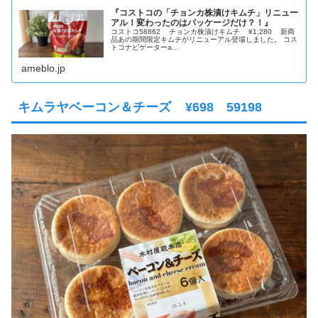
『コストコの「チョンカ株漬けキムチ」リニュー
アル！変わったのはパッケージだけ？！』
コストコ58862 チョンカ株漬けキムチ ¥1,280 新商
品あの期間限定キムチがリニューアル登場しました。 コス
トコナビゲーターa…
ameblo.jp
キムラヤベーコン＆チーズ ¥698 59198