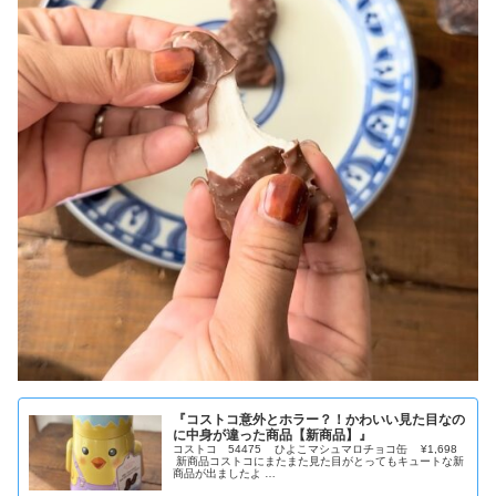
『コストコ意外とホラー？！かわいい見た目なの
に中身が違った商品【新商品】』
コストコ 54475 ひよこマシュマロチョコ缶 ¥1,698
新商品コストコにまたまた見た目がとってもキュートな新
商品が出ましたよ …