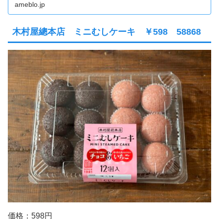
ameblo.jp
木村屋總本店 ミニむしケーキ ￥598 58868
価格：598円