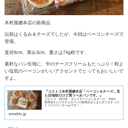
木村屋總本店の新商品
以前はくるみ＆チーズでしたが、今回はベーコンチーズで
登場。
直径9cm、厚み3cm、重さは74g程です。
素朴なパン生地に、中のチーズクリームもたっぷり！程よ
い塩気のベーコンがいいアクセントでとってもおいしいで
すよ。
『コストコ木村屋總本店「ベーコン＆チーズ」見
た目地味だけど買うべきパンです。』
コストコ 59198 キムラヤベーコン＆チーズ ¥698
新商品キムラヤさんのパンの新商品またまた出てます コス
トコナビゲーターaoです！…
ameblo.jp