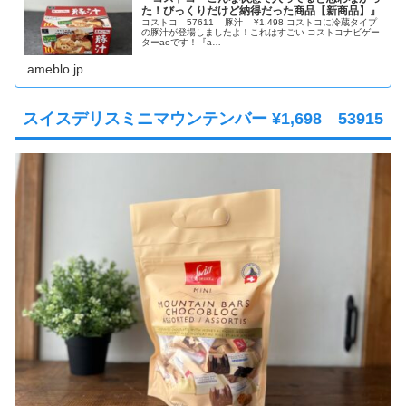
た！びっくりだけど納得だった商品【新商品】』
コストコ 57611 豚汁 ¥1,498 コストコに冷蔵タイプ
の豚汁が登場しましたよ！これはすごい コストコナビゲー
ターaoです！『a…
ameblo.jp
スイスデリスミニマウンテンバー ¥1,698 53915