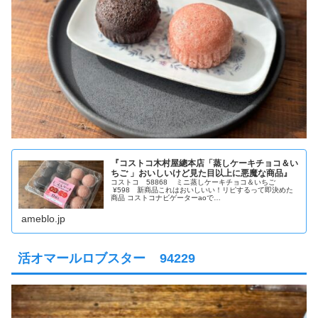
『コストコ木村屋總本店「蒸しケーキチョコ＆い
ちご 」おいしいけど見た目以上に悪魔な商品』
コストコ 58868 ミニ蒸しケーキチョコ＆いちご
¥598 新商品これはおいしいい！リピするって即決めた
商品 コストコナビゲーターaoで…
ameblo.jp
活オマールロブスター 94229