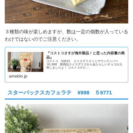
３種類の味が楽しめますが、数は一定の個数が入っている
わけではないのでご注意ください。
『コストコさすが海外製品！と思った内容量の商
品』
コストコ 53915 スイスデリスミニマウンテンバー
¥1,698 新商品スイスデリスからあたらしいチョコが入
荷しましたよ！ コストコナビ…
ameblo.jp
スターバックスカフェラテ ¥998 ５9771